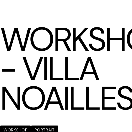
LÆTITIA BICA
WORKSH
- VILLA
NOAILLE
WORKSHOP
PORTRAIT