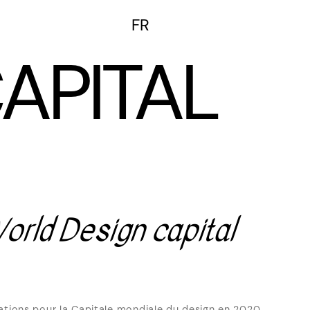
FR
EN
APITAL
orld Design capital
ications pour la Capitale mondiale du design en 2020.