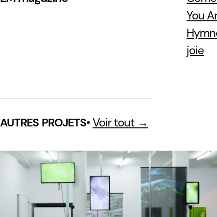
You A
Hymne
joie
•
Voir tout →
AUTRES PROJETS