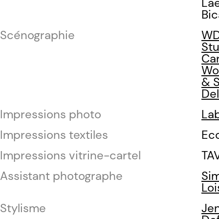
Lae
Bic
Scénographie
W
Stu
Car
Wo
& 
Del
Impressions photo
Lab
Impressions textiles
Eco
Impressions vitrine-cartel
TA
Assistant photographe
Si
Lo
Stylisme
Jen