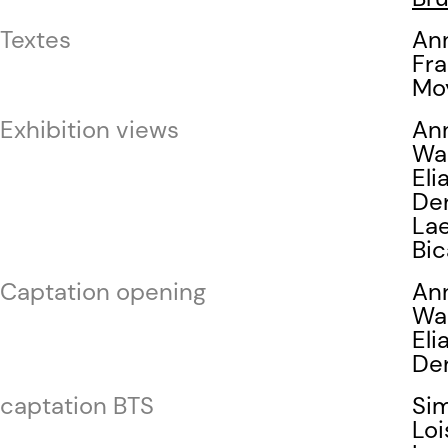
Textes
An
Fr
Mo
Exhibition views
An
Wal
Eli
De
Lae
Bic
Captation opening
An
Wal
Eli
De
captation BTS
Si
Loi