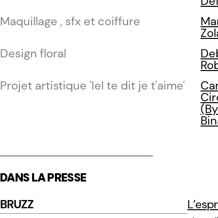
De
Maquillage , sfx et coiffure
Mar
Zol
Design floral
De
Ro
Projet artistique 'Iel te dit je t'aime'
Cam
Cir
(By
Bin
DANS LA PRESSE
BRUZZ
L’espr