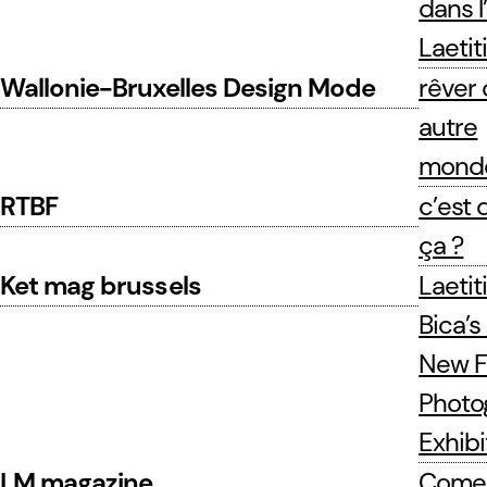
dans l
Laetit
Wallonie-Bruxelles Design Mode
rêver 
autre
mond
RTBF
c’est d
ça ?
Ket mag brussels
Laetit
Bica’s
New F
Photo
Exhibi
LM magazine
Come