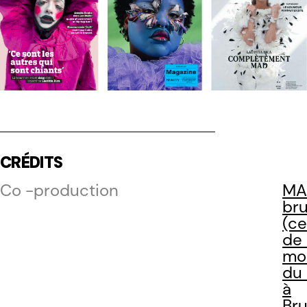
CRÉDITS
Co -production
MA
bru
(ce
de 
mo
du
à
Bru