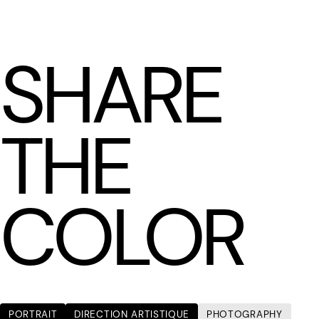
LÆTITIA BICA
SHARE
THE
COLOR
PORTRAIT
DIRECTION ARTISTIQUE
PHOTOGRAPHY